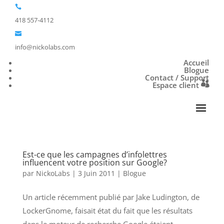

418 557-4112

info@nickolabs.com
Accueil
Blogue
Contact / Support
Espace client
Est-ce que les campagnes d’infolettres
influencent votre position sur Google?
par
NickoLabs
|
3 Juin 2011
|
Blogue
Un article récemment publié par Jake Ludington, de
LockerGnome, faisait état du fait que les résultats