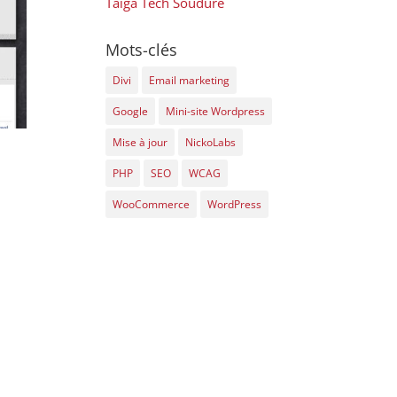
Taïga Tech Soudure
Mots-clés
Divi
Email marketing
Google
Mini-site Wordpress
Mise à jour
NickoLabs
PHP
SEO
WCAG
WooCommerce
WordPress