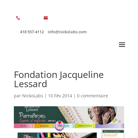


418 557-4112
info@nickolabs.com
Fondation Jacqueline
Lessard
par
NickoLabs
|
10 Fév 2014
|
0 commentaire