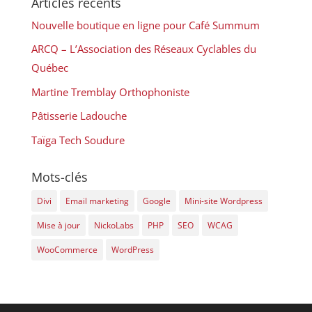
Articles récents
Nouvelle boutique en ligne pour Café Summum
ARCQ – L’Association des Réseaux Cyclables du
Québec
Martine Tremblay Orthophoniste
Pâtisserie Ladouche
Taïga Tech Soudure
Mots-clés
Divi
Email marketing
Google
Mini-site Wordpress
Mise à jour
NickoLabs
PHP
SEO
WCAG
WooCommerce
WordPress