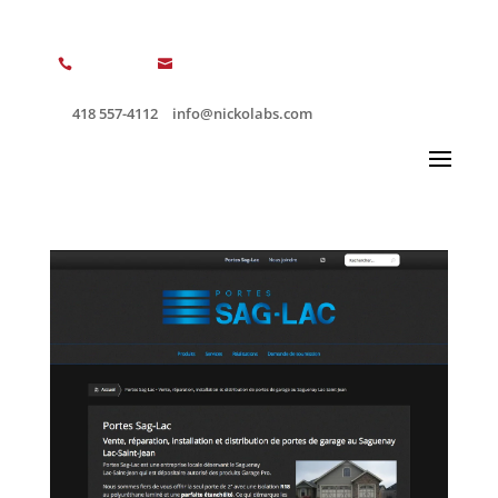


418 557-4112
info@nickolabs.com