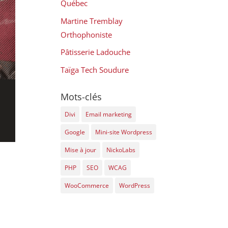
Québec
Martine Tremblay
Orthophoniste
Pâtisserie Ladouche
Taïga Tech Soudure
Mots-clés
Divi
Email marketing
Google
Mini-site Wordpress
Mise à jour
NickoLabs
PHP
SEO
WCAG
WooCommerce
WordPress