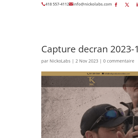
418 557-4112
info@nickolabs.com


Capture decran 2023-1
par
NickoLabs
|
2 Nov 2023
|
0 commentaire