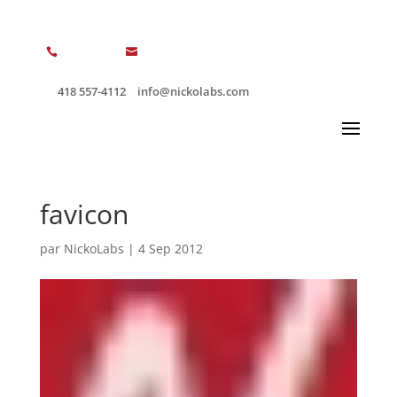


418 557-4112
info@nickolabs.com
favicon
par
NickoLabs
|
4 Sep 2012