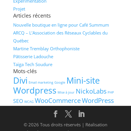
Expérimentation
Projet
Articles récents
Nouvelle boutique en ligne pour Café Summum
ARCQ – L’Association des Réseaux Cyclables du
Québec
Martine Tremblay Orthophoniste
Pâtisserie Ladouche
Taïga Tech Soudure
Mots-clés
Divi
Mini-site
Email marketing
Google
Wordpress
NickoLabs
Mise à jour
PHP
WooCommerce
WordPress
SEO
WCAG
© 2026 Tous droits réservés | Réalisation